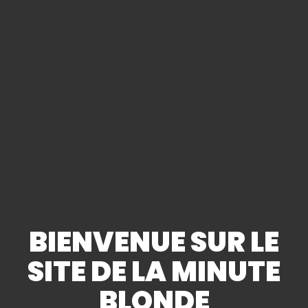
Bière blanche, blonde, ambrée, brune ou
éphémère ; nos références proviennent du
monde entier. 8 bières à la pression vous
sont proposées, elles sont renouvelées
régulièrement.
EN SAVOIR PLUS
BIENVENUE SUR LE
SITE DE LA MINUTE
BLONDE