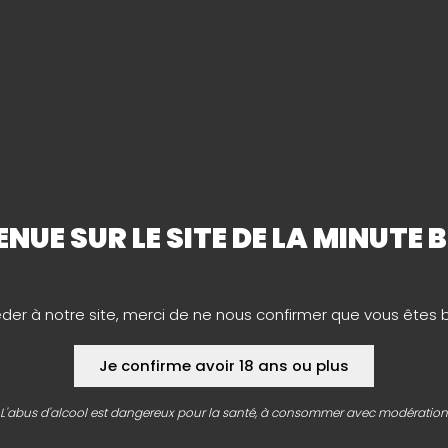
 Cela permet à nos
iversité de la production
ritable voyage de saveurs à
ENUE SUR LE SITE DE LA MINUTE 
IDÉES CADEAUX AUTOUR DE LA BI
mateur de bière pour l’un de vos proches ? Ne cherchez plus,
éder à notre site, merci de ne nous confirmer que vous êtes 
en coffrets de bois
,
coffrets brasseries
, tapis de verre ou
au d’exception qui saura faire plaisir aux connaisseurs de bi
Je confirme avoir 18 ans ou plus
L'abus d'alcool est dangereux pour la santé, à consommer avec modération