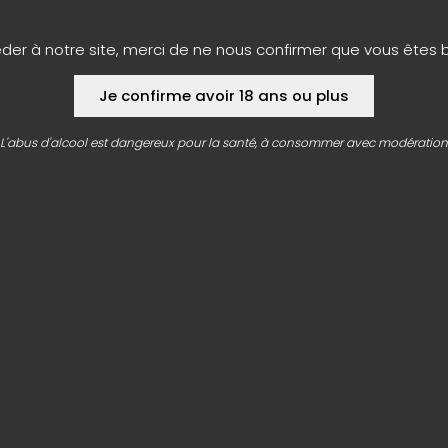
VOTRE VILLE :
éder à notre site, merci de ne nous confirmer que vous êtes 
Je confirme avoir 18 ans ou plus
L'abus d'alcool est dangereux pour la santé, à consommer avec modération
seront utilisées dans le cadre de ma demande, et de la relation com
t moment exercer mes droits en consultant les mentions légales.