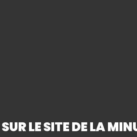
Contactez-nou
pour plus d'infos
ez simplement la cave que vous souhaitez contacter via le 
ADRESSE :
CODE POSTAL :
SUR LE SITE DE LA MI