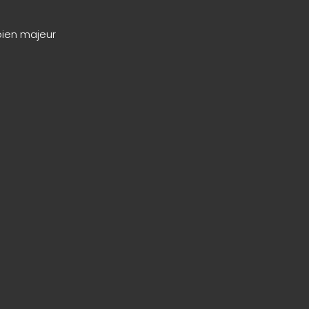
bien majeur
merciale qui peut en découler, comme décrit dans