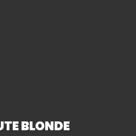
s
Leaflet
|
OpenStreetMap
contributors,
CC-BY-SA
menu ci-dessous :
NUTE BLONDE