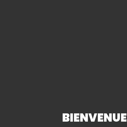
Pour toute demande d’information, choisiss
NOM :
*
PRÉNOM :
BIENVENUE 